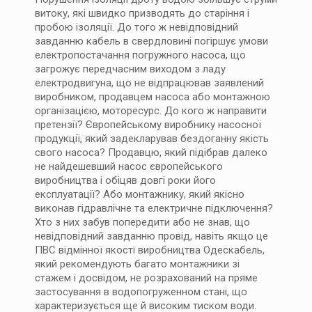
витоку, які швидко призводять до старіння і
пробою ізоляції. До того ж невідповідний
завданню кабель в свердловині погіршує умови
електропостачання погружного насоса, що
загрожує передчасним виходом з ладу
електродвигуна, що не відпрацював заявлений
виробником, продавцем насоса або монтажною
організацією, моторесурс. До кого ж направити
претензії? Європейському виробнику насосної
продукції, який задекларував бездоганну якість
свого насоса? Продавцю, який підібрав далеко
не найдешевший насос європейського
виробництва і обіцяв довгі роки його
експлуатації? Або монтажнику, який якісно
виконав гідравлічне та електричне підключення?
Хто з них забув попередити або не знав, що
невідповідний завданню провід, навіть якщо це
ПВС відмінної якості виробництва Одескабель,
який рекомендують багато монтажники зі
стажем і досвідом, не розрахований на пряме
застосування в водопогруженном стані, що
характеризується ще й високим тиском води.