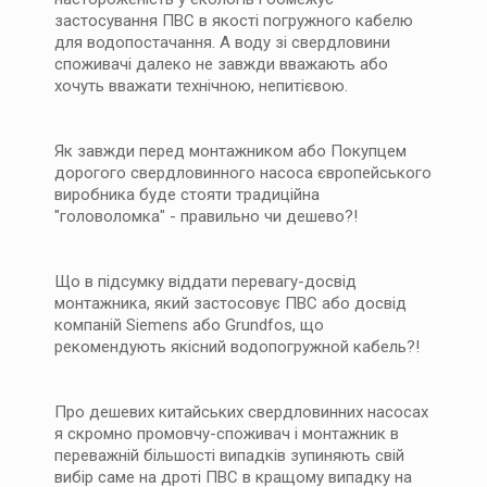
застосування ПВС в якості погружного кабелю
для водопостачання. А воду зі свердловини
споживачі далеко не завжди вважають або
хочуть вважати технічною, непитієвою.
Як завжди перед монтажником або Покупцем
дорогого свердловинного насоса європейського
виробника буде стояти традиційна
"головоломка" - правильно чи дешево?!
Що в підсумку віддати перевагу-досвід
монтажника, який застосовує ПВС або досвід
компаній Siemens або Grundfos, що
рекомендують якісний водопогружной кабель?!
Про дешевих китайських свердловинних насосах
я скромно промовчу-споживач і монтажник в
переважній більшості випадків зупиняють свій
вибір саме на дроті ПВС в кращому випадку на