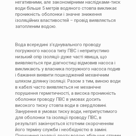
негативними, але закономірними наслідками-тиск
води більше 5 метрів водяного стовпа викликає
проникність оболонки і значне зниження
ізоляційних властивостей – провід виявляється
затопленим водою.
Вода всередині з'єднувального проводу
погружного насоса типу ПВС і неприпустимо
низький опір ізоляції-дуже часті явища, що
виявляються при діагностиці відмовив насоса і
викликають у власника погружного насоса подив
і бажання виявити пошкоджений механічним
шляхом ділянку ізоляції. Разом з тим, виною води
в кабелі часто виявляється не механічне
порушення герметичності, а висока проникність
оболонки проводу ПВС в умовах досить
високого тиску стовпа води в свердловині.
Занурення в умовах тиску води, неприпустимого
для оболонки та ізоляції проводу ПВС, в
результаті закінчується істотним скороченням
його терміну служби і необхідністю в заміні.
Порушення ізоляції дроту водою збільшує струми