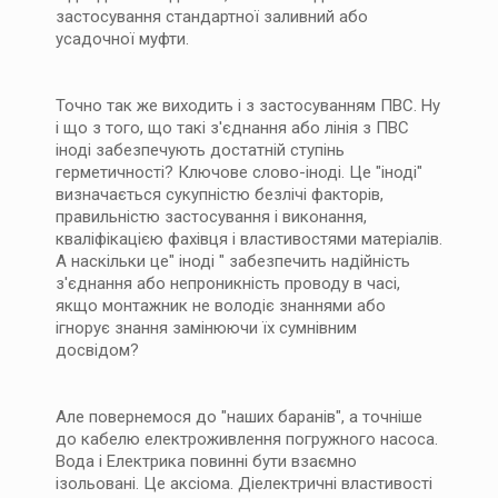
застосування стандартної заливний або
усадочної муфти.
Точно так же виходить і з застосуванням ПВС. Ну
і що з того, що такі з'єднання або лінія з ПВС
іноді забезпечують достатній ступінь
герметичності? Ключове слово-іноді. Це "іноді"
визначається сукупністю безлічі факторів,
правильністю застосування і виконання,
кваліфікацією фахівця і властивостями матеріалів.
А наскільки це" іноді " забезпечить надійність
з'єднання або непроникність проводу в часі,
якщо монтажник не володіє знаннями або
ігнорує знання замінюючи їх сумнівним
досвідом?
Але повернемося до "наших баранів", а точніше
до кабелю електроживлення погружного насоса.
Вода і Електрика повинні бути взаємно
ізольовані. Це аксіома. Діелектричні властивості