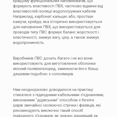
кращому функціональних наповнювачів, що
формують властивості ПВХ, частково відмінні від
властивостей ізоляції водопогружних кабелів.
Наприклад, карбонат кальцію або, простіше
кажучи, крейда, яка історично використовується
для наповнення ПВХ, що використовується для
проводів типу ПВС формує баланс жорсткості і
еластичності, знижує вагу, ціну, а також знижує
водопроникність.
Виробників ПВС досить багато і не всі вони
використовують для виготовлення оболонки
якісний полівінілхлорид, замінюючи його більш
дешевим подобою з сополімерів.
Нам неодноразово доводилося на практиці
стикатися з підводними кабельними з'єднаннями,
виконаними "дідівським" способом з безлічі
шарів звичайної ізолюючої стрічки і фахівців, які
рекомендують виключно такий спосіб
підводного з'єднання, як значно дешевший за