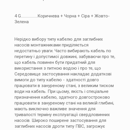
4 G...................Коричнева + Чорна + Сіра + Жовто-
Зелена
Нерідко вибору типу кабелю для заглибних
насосів монтажниками приділяється
недостатньо уваги. Часто вибирають кабель по
перетину і допустимої довжині, забуваючи про те,
що кабель повинен бути придатний для
використання з питною водою і про те, що
Середовище застосування накладає додаткові
вимоги до типу кабелю - здатності довго
працювати в зануреному стані, з великим тиском
води на кабель. При цьому, якість і спеціальне
призначення кабелю, здатного довгостроково
працювати в зануреному стані на великій глибині,
мають виключно важливе значення для
тривалості терміну експлуатації свердловинних
насосів. Широко поширене застосування для
заглибних насосів дроти типу ПВС, загрожує