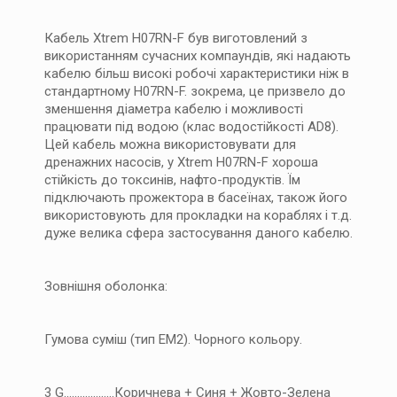
Кабель Xtrem H07RN-F був виготовлений з
використанням сучасних компаундів, які надають
кабелю більш високі робочі характеристики ніж в
стандартному H07RN-F. зокрема, це призвело до
зменшення діаметра кабелю і можливості
працювати під водою (клас водостійкості AD8).
Цей кабель можна використовувати для
дренажних насосів, у Xtrem H07RN-F хороша
стійкість до токсинів, нафто-продуктів. Їм
підключають прожектора в басеїнах, також його
використовують для прокладки на кораблях і т.д.
дуже велика сфера застосування даного кабелю.
Зовнішня оболонка:
Гумова суміш (тип EM2). Чорного кольору.
3 G...................Коричнева + Синя + Жовто-Зелена