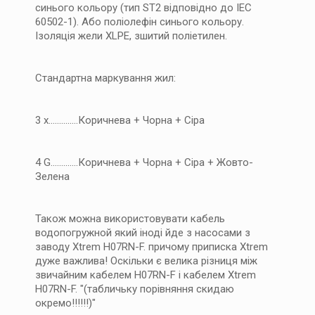
синього кольору (тип ST2 відповідно до IEC
60502-1). Або поліолефін синього кольору.
Ізоляція жели XLPE, зшитий поліетилен.
Стандартна маркування жил:
3 x..............Коричнева + Чорна + Сіра
4 G.............Коричнева + Чорна + Сіра + Жовто-
Зелена
Також можна використовувати кабель
водопогружной який іноді йде з насосами з
заводу Xtrem H07RN-F. причому приписка Xtrem
дуже важлива! Оскільки є велика різниця між
звичайним кабелем H07RN-F і кабелем Xtrem
H07RN-F. "(табличьку порівняння скидаю
окремо!!!!!!)"