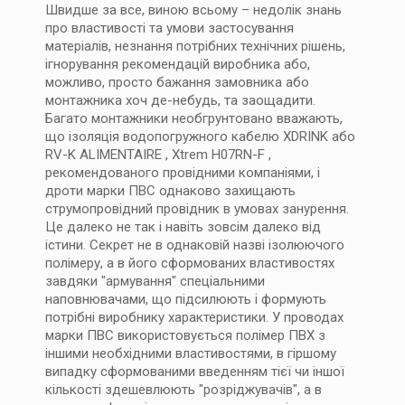
Швидше за все, виною всьому – недолік знань
про властивості та умови застосування
матеріалів, незнання потрібних технічних рішень,
ігнорування рекомендацій виробника або,
можливо, просто бажання замовника або
монтажника хоч де-небудь, та заощадити.
Багато монтажники необгрунтовано вважають,
що ізоляція водопогружного кабелю XDRINK або
RV-K ALIMENTAIRE , Xtrem H07RN-F ,
рекомендованого провідними компаніями, і
дроти марки ПВС однаково захищають
струмопровідний провідник в умовах занурення.
Це далеко не так і навіть зовсім далеко від
істини. Секрет не в однаковій назві ізолюючого
полімеру, а в його сформованих властивостях
завдяки "армування" спеціальними
наповнювачами, що підсилюють і формують
потрібні виробнику характеристики. У проводах
марки ПВС використовується полімер ПВХ з
іншими необхідними властивостями, в гіршому
випадку сформованими введенням тієї чи іншої
кількості здешевлюють "розріджувачів", а в