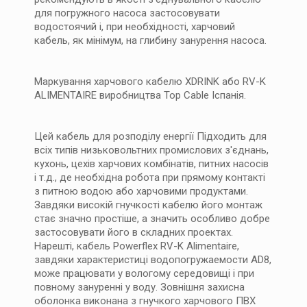
для погружного насоса застосовувати
водостоячий і, при необхідності, харчовий
кабель, як мінімум, на глибину занурення насоса.
Маркування харчового кабелю XDRINK або RV-K
ALIMENTAIRE виробництва Тор Саble Іспанія.
Цей кабель для розподілу енергії Підходить для
всіх типів низьковольтних промислових з'єднань,
кухонь, цехів харчових комбінатів, питних насосів
і т.д., де необхідна робота при прямому контакті
з питною водою або харчовими продуктами.
Завдяки високій гнучкості кабелю його монтаж
стає значно простіше, а значить особливо добре
застосовувати його в складних проектах.
Нарешті, кабель Powerflex RV-K Alimentaire,
завдяки характеристиці водопогружаемости AD8,
може працювати у вологому середовищі і при
повному зануренні у воду. Зовнішня захисна
оболонка виконана з гнучкого харчового ПВХ