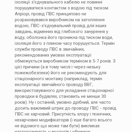
ізоляції з'єднувального кабелю не повинні
порушуватися контактом з водою під тиском.
Апріорі, провід ПВС принципово не
розраховувався виробником на затоплення
водою, ПВС-з'єднувальний провід для інших
завдань, відмінних від глибокого занурення у
воду, оболонка його проникна під тиском води,
ізоляція його з плином часу порушується. Термін
служби проводу ПВС в звичайних,
рекомендованих умовах експлуатації
обмежується виробником терміном в 5-7 років. З
цієї причини (а в тому числі і через низьку
пожежобезпеки) його не рекомендують для
стаціонарного монтажу (наприклад, термін
експлуатації звичайного проводу ВВГ,
використовуваного для укладання стаціонарної
проводки в будівлях, становить не менше 30
років). Ну і останній, умовно дрібний, але часто
досить важливий штрих до проводу ПВС - провід
ПВС не харчовий. Присутність хлору і технічних,
нехарчових модифікаторів (і еше багато всього
не відомого що може там бути) викликає
настороженість у екологів і обмежує